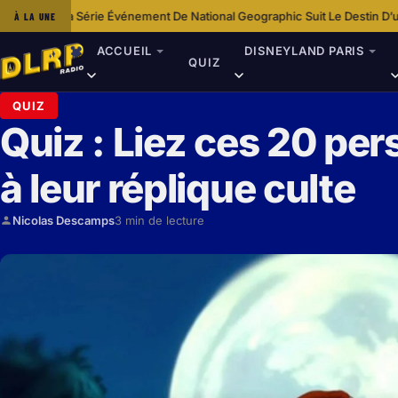
Événement De National Geographic Suit Le Destin D’un Lionceau
Idée Shopp
À LA UNE
·
ACCUEIL
DISNEYLAND PARIS
QUIZ
QUIZ
Quiz : Liez ces 20 pe
à leur réplique culte
Nicolas Descamps
3 min de lecture