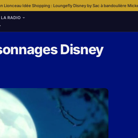
ing : Loungefly Disney by Sac à bandoulière Mickey & Friends Hallowee
LA RADIO
rsonnages Disney