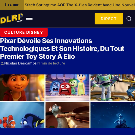
tch Springtime AOP
The X-files Revient Avec Une Nouvelle Bande-annonc
À LA UNE
·
DIRECT
Ouvrir
le
CULTURE DISNEY
menu
Pixar Dévoile Ses Innovations
Technologiques Et Son Histoire, Du Tout
Premier Toy Story À Elio
Nicolas Descamps
11 min de lecture