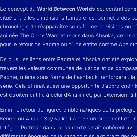
Le concept du
World Between Worlds
est central dans
situé entre les dimensions temporelles, permet à des p
chronologie de réapparaître sous forme de visions ou d’i
animée
The Clone Wars
et repris dans
Ahsoka
, ce dispo
pour le retour de Padmé ou d’une entité comme Abeloth
De plus, les liens entre Padmé et Ahsoka ont été explo
travers les valeurs communes de justice et de compass
Padmé, même sous forme de flashback, renforcerait la c
série. Cela offrirait aussi une opportunité d’approfondir
est étroitement lié à celui d’Anakin et, par extension, à
Enfin, le retour de figures emblématiques de la prélog
Kenobi ou Anakin Skywalker) a créé un précédent et une
Intégrer Portman dans ce contexte serait cohérent avec 
différentes époques de la saga tout en explorant des r