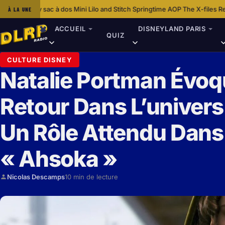
à dos Mini Lilo and Stitch Springtime AOP
The X-files Revient Avec Une
À LA UNE
·
ACCUEIL
DISNEYLAND PARIS
QUIZ
CULTURE DISNEY
Natalie Portman Évoq
Retour Dans L’univers
Un Rôle Attendu Dans
« Ahsoka »
Nicolas Descamps
10 min de lecture