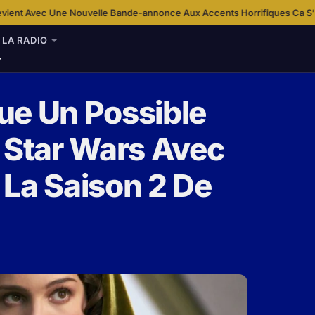
 Nouvelle Bande-annonce Aux Accents Horrifiques
Ca S’Est Passé Un… 12
·
LA RADIO
ue Un Possible
 Star Wars Avec
 La Saison 2 De