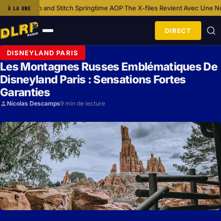
nd Stitch Springtime AOP
The X-files Revient Avec Une Nouvelle Bande-a
À LA UNE
·
DIRECT
Ouvrir
le
DISNEYLAND PARIS
menu
Les Montagnes Russes Emblématiques De
Disneyland Paris : Sensations Fortes
Garanties
Nicolas Descamps
9 min de lecture