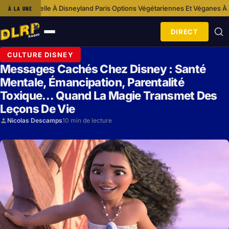
 À Disneyland Paris
Options Végétariennes Et Véganes À Disneyland Paris
À LA UNE
·
·
DIRECT
Ouvrir
le
CULTURE DISNEY
menu
Messages Cachés Chez Disney : Santé
Mentale, Émancipation, Parentalité
Toxique… Quand La Magie Transmet Des
Leçons De Vie
Nicolas Descamps
10 min de lecture