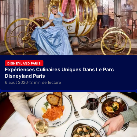
DISNEYLAND PARIS
Expériences Culinaires Uniques Dans Le Parc
Disneyland Paris
6 août 2026
12 min de lecture
·