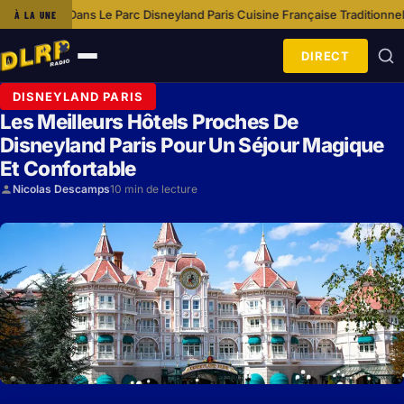
 Le Parc Disneyland Paris
Cuisine Française Traditionnelle À Disneyland 
À LA UNE
·
DIRECT
Ouvrir
le
DISNEYLAND PARIS
menu
Les Meilleurs Hôtels Proches De
Disneyland Paris Pour Un Séjour Magique
Et Confortable
Nicolas Descamps
10 min de lecture