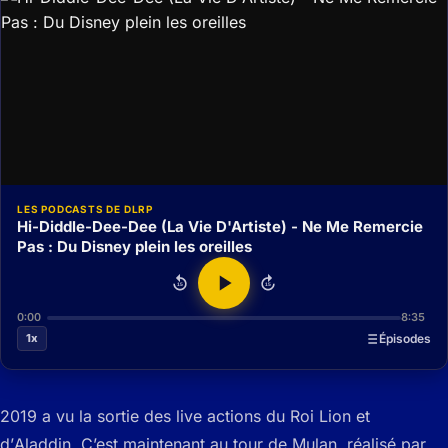
LES PODCASTS DE DLRP
Hi-Diddle-Dee-Dee (La Vie D'Artiste) - Ne Me Remercie
Pas : Du Disney plein les oreilles
15
15
0:00
8:35
1x
Épisodes
2019 a vu la sortie des live actions du
Roi Lion
et
d’
Aladdin.
C’est maintenant au tour de
Mulan
, réalisé par