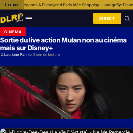
Et Véganes À Disneyland Paris
Idée Shopping : Loungefly: Disney – Minn
À LA UNE
·
DIRECT
Ouvrir
le
CINÉMA
menu
Sortie du live action Mulan non au cinéma
mais sur Disney+
Lauriane Pannier
3 min de lecture