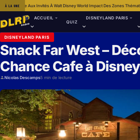
Invités À Walt Disney World
Impact Des Zones Thématiques De Disneyland
À LA UNE
·
ACCUEIL
DISNEYLAND PARIS
QUIZ
DISNEYLAND PARIS
Snack Far West – Déco
Chance Cafe à Disney
Nicolas Descamps
5 min de lecture