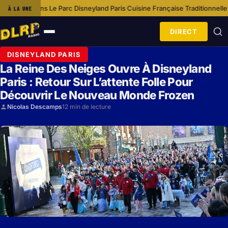
Parc Disneyland Paris
Cuisine Française Traditionnelle À Disneyland Pari
À LA UNE
·
DIRECT
Ouvrir
le
DISNEYLAND PARIS
menu
La Reine Des Neiges Ouvre À Disneyland
Paris : Retour Sur L’attente Folle Pour
Découvrir Le Nouveau Monde Frozen
Nicolas Descamps
12 min de lecture