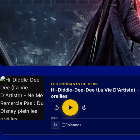
LES PODCASTS DE DLRP
Hi-Diddle-Dee-Dee (La Vie D'Artiste) -
oreilles
15
15
0:00
1x
Épisodes