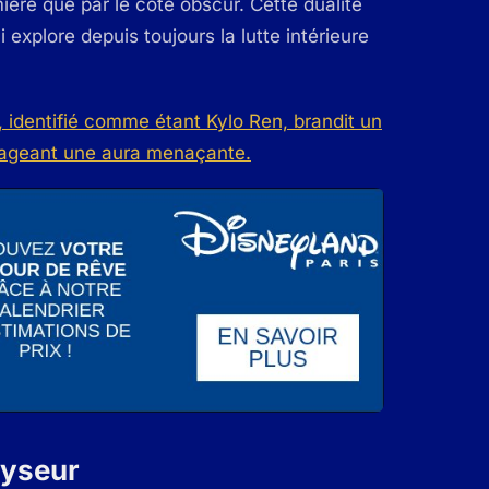
umière que par le côté obscur. Cette dualité
 explore depuis toujours la lutte intérieure
alyseur