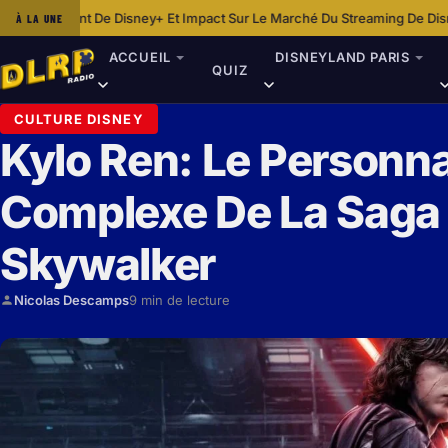
 Disney+ Et Impact Sur Le Marché Du Streaming De Disney
Dans Les Co
À LA UNE
·
ACCUEIL
DISNEYLAND PARIS
QUIZ
CULTURE DISNEY
Kylo Ren: Le Personna
Complexe De La Saga
Skywalker
Nicolas Descamps
9 min de lecture