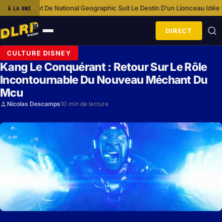
e National Geographic Suit Le Destin D’un Lionceau
Idée Shopping : Loung
À LA UNE
·
DIRECT
Ouvrir
le
CULTURE DISNEY
menu
Kang Le Conquérant : Retour Sur Le Rôle
Incontournable Du Nouveau Méchant Du
Mcu
Nicolas Descamps
10 min de lecture