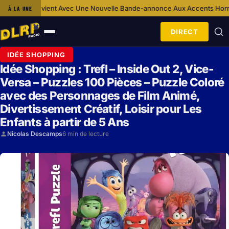
Avec Une Nouvelle Bande-annonce Aux Accents Horrifiques
Ca S’Est Pas
À LA UNE
·
DIRECT
Ouvrir
le
IDÉE SHOPPING
menu
Idée Shopping : Trefl – Inside Out 2, Vice-
Versa – Puzzles 100 Pièces – Puzzle Coloré
avec des Personnages de Film Animé,
Divertissement Créatif, Loisir pour Les
Enfants à partir de 5 Ans
Nicolas Descamps
6 min de lecture