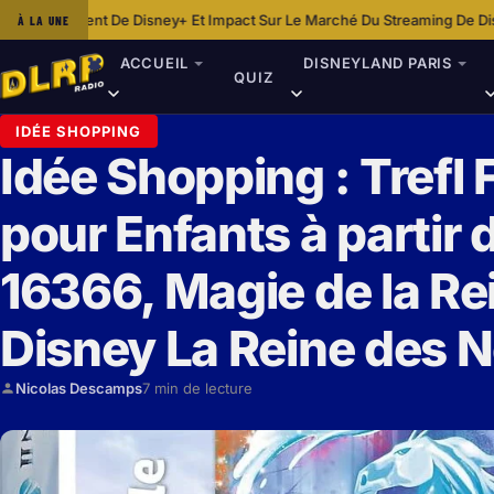
ey+ Et Impact Sur Le Marché Du Streaming De Disney
Dans Les Coulisse
À LA UNE
·
ACCUEIL
DISNEYLAND PARIS
QUIZ
IDÉE SHOPPING
Idée Shopping : Trefl
pour Enfants à partir 
16366, Magie de la Re
Disney La Reine des N
Nicolas Descamps
7 min de lecture