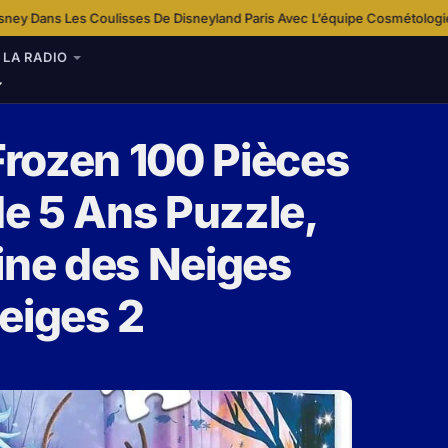
s De Disneyland Paris Avec L’équipe Cosmétologie
Disney+ Enrichit Son O
·
LA RADIO
 Frozen 100 Pièces
de 5 Ans Puzzle,
ine des Neiges
eiges 2