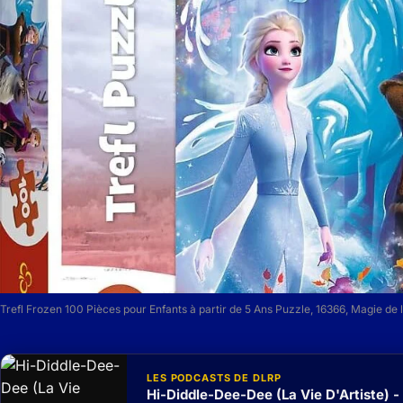
Trefl Frozen 100 Pièces pour Enfants à partir de 5 Ans Puzzle, 16366, Magie de
LES PODCASTS DE DLRP
Hi-Diddle-Dee-Dee (La Vie D'Artiste) -