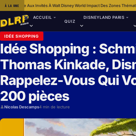
nvités À Walt Disney World
Impact Des Zones Thématiques De Disneyland 
À LA UNE
·
ACCUEIL
DISNEYLAND PARIS
QUIZ
IDÉE SHOPPING
Idée Shopping : Schm
Thomas Kinkade, Disne
Rappelez-Vous Qui Vo
200 pièces
Nicolas Descamps
4 min de lecture