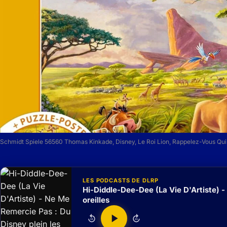
Schmidt Spiele 56560 Thomas Kinkade, Disney, Le Roi Lion, Rappelez-Vous Qui
LES PODCASTS DE DLRP
Hi-Diddle-Dee-Dee (La Vie D'Artiste) -
oreilles
15
15