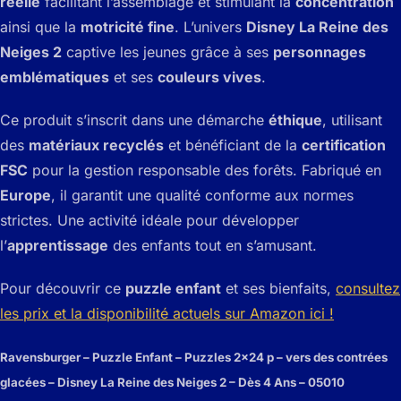
réelle
facilitant l’assemblage et stimulant la
concentration
ainsi que la
motricité fine
. L’univers
Disney La Reine des
Neiges 2
captive les jeunes grâce à ses
personnages
emblématiques
et ses
couleurs vives
.
Ce produit s’inscrit dans une démarche
éthique
, utilisant
des
matériaux recyclés
et bénéficiant de la
certification
FSC
pour la gestion responsable des forêts. Fabriqué en
Europe
, il garantit une qualité conforme aux normes
strictes. Une activité idéale pour développer
l’
apprentissage
des enfants tout en s’amusant.
Pour découvrir ce
puzzle enfant
et ses bienfaits,
consultez
les prix et la disponibilité actuels sur Amazon ici !
Ravensburger – Puzzle Enfant – Puzzles 2×24 p – vers des contrées
glacées – Disney La Reine des Neiges 2 – Dès 4 Ans – 05010