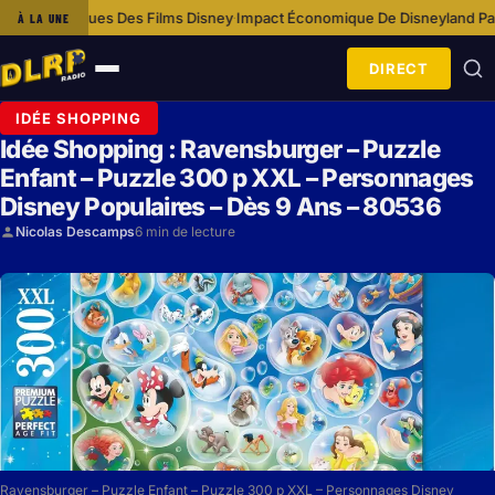
 Films Disney
Impact Économique De Disneyland Paris Sur La Communau
À LA UNE
·
DIRECT
Ouvrir
le
IDÉE SHOPPING
menu
Idée Shopping : Ravensburger – Puzzle
Enfant – Puzzle 300 p XXL – Personnages
Disney Populaires – Dès 9 Ans – 80536
Nicolas Descamps
6 min de lecture
Ravensburger – Puzzle Enfant – Puzzle 300 p XXL – Personnages Disney