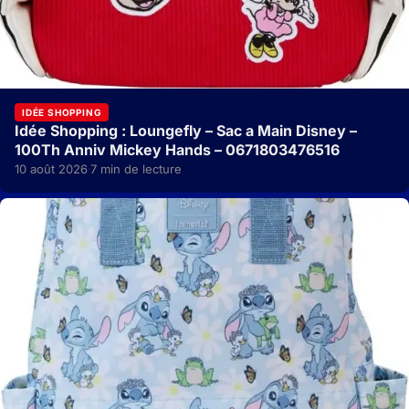
IDÉE SHOPPING
Idée Shopping : Loungefly – Sac a Main Disney –
100Th Anniv Mickey Hands – 0671803476516
10 août 2026
7 min de lecture
·