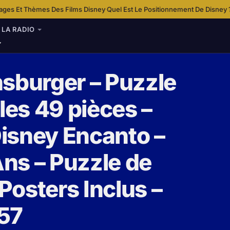
ilms Disney
Quel Est Le Positionnement De Disney ?
Services De Concierg
·
·
LA RADIO
nsburger – Puzzle
les 49 pièces –
isney Encanto –
Ans – Puzzle de
 Posters Inclus –
57