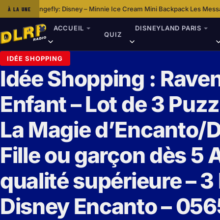
Disney – Minnie Ice Cream Mini Backpack
Les Messages Et Thèmes Des F
À LA UNE
·
ACCUEIL
DISNEYLAND PARIS
QUIZ
IDÉE SHOPPING
Idée Shopping : Rave
Enfant – Lot de 3 Puzz
La Magie d’Encanto/D
Fille ou garçon dès 5 
qualité supérieure – 3
Disney Encanto – 056