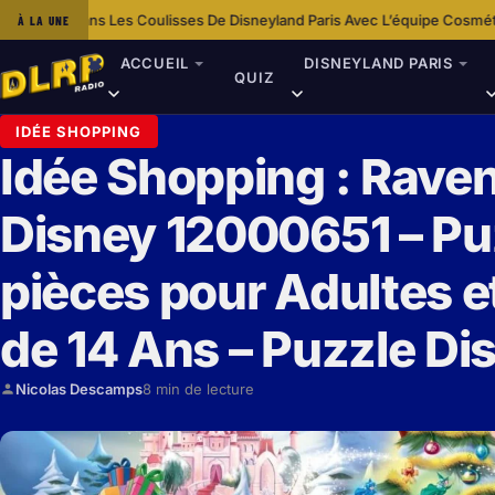
s Coulisses De Disneyland Paris Avec L’équipe Cosmétologie
Disney+ Enri
À LA UNE
·
ACCUEIL
DISNEYLAND PARIS
QUIZ
IDÉE SHOPPING
Idée Shopping : Rave
Disney 12000651 – Pu
pièces pour Adultes et
de 14 Ans – Puzzle D
Nicolas Descamps
8 min de lecture