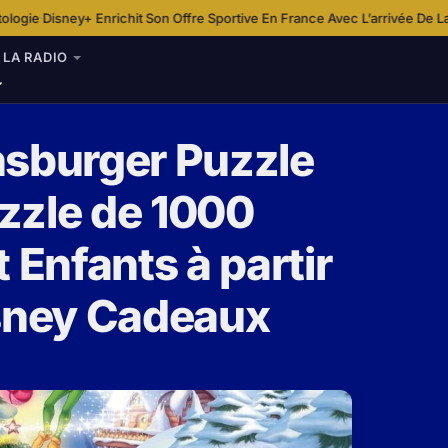
chit Son Offre Sportive En France Avec L’arrivée De Laliga
Idée Shopping 
·
LA RADIO
nsburger Puzzle
zzle de 1000
 Enfants à partir
isney Cadeaux