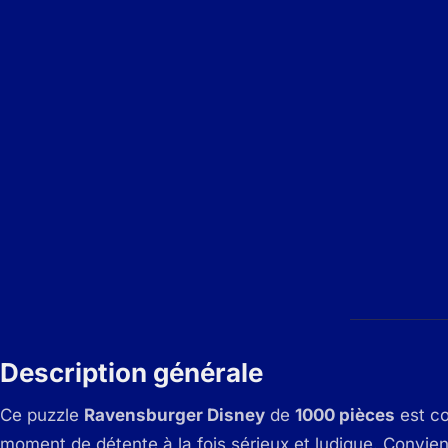
Description générale
Ce puzzle
Ravensburger Disney
de
1000 pièces
est co
moment de détente à la fois sérieux et ludique. Convie