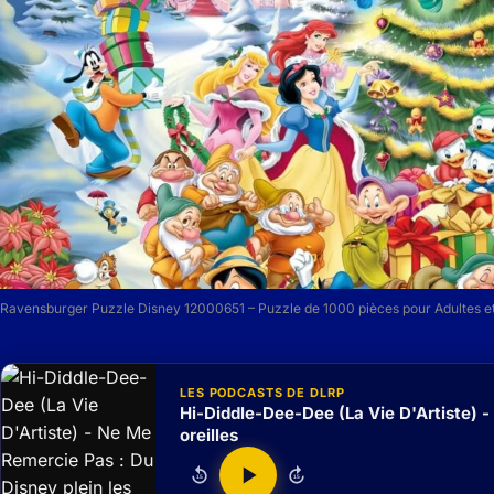
Ravensburger Puzzle Disney 12000651 – Puzzle de 1000 pièces pour Adultes et
LES PODCASTS DE DLRP
Hi-Diddle-Dee-Dee (La Vie D'Artiste) -
oreilles
15
15