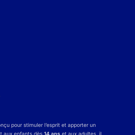
nçu pour stimuler l’esprit et apporter un
nt aux enfants dès
14 ans
et aux adultes, il