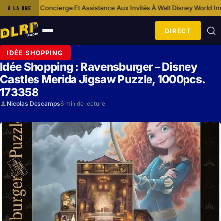
e Et Assistance Aux Invités À Walt Disney World
Impact Des Zones Thémat
À LA UNE
·
DIRECT
Ouvrir
le
IDÉE SHOPPING
menu
Idée Shopping : Ravensburger – Disney
Castles Merida Jigsaw Puzzle, 1000pcs.
173358
Nicolas Descamps
6 min de lecture