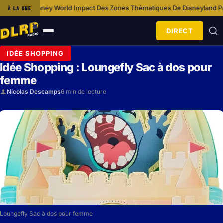
mpact Des Zones Thématiques De Disneyland Paris Sur L’expérience Visi
À LA UNE
DIRECT
Ouvrir
le
IDÉE SHOPPING
menu
Idée Shopping : Loungefly Sac à dos pour
femme
Nicolas Descamps
6 min de lecture
Loungefly Sac à dos pour femme