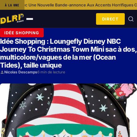
Bande-annonce Aux Accents Horrifiques
Ca S’Est Passé Un… 12 Décembre
À LA UNE
·
DIRECT
Ouvrir
le
IDÉE SHOPPING
menu
Idée Shopping : Loungefly Disney NBC
Journey To Christmas Town Mini sac à dos,
multicolore/vagues de la mer (Ocean
Tides), taille unique
Nicolas Descamps
6 min de lecture