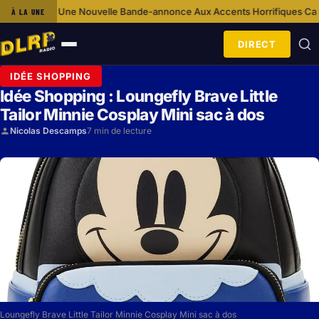
lle Bande-annonce Aux Accents Horrifiques
Ca S’Est Passé Un… 12 Décem
À LA UNE
·
DIRECT
Ouvrir
le
IDÉE SHOPPING
menu
Idée Shopping : Loungefly Brave Little
Tailor Minnie Cosplay Mini sac à dos
Nicolas Descamps
7 min de lecture
Loungefly Brave Little Tailor Minnie Cosplay Mini sac à dos