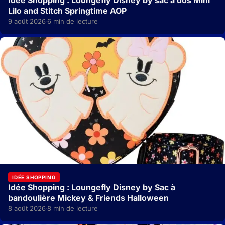
Idée Shopping : Loungefly Disney by sac à dos Mini
Lilo and Stitch Springtime AOP
9 août 2026
6 min de lecture
·
IDÉE SHOPPING
Idée Shopping : Loungefly Disney by Sac à
bandoulière Mickey & Friends Halloween
8 août 2026
8 min de lecture
·