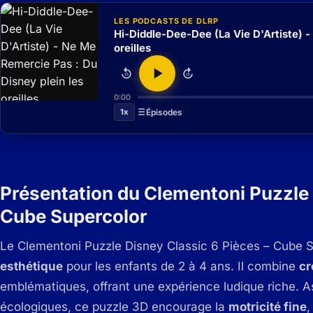
LES PODCASTS DE DLRP
Hi-Diddle-Dee-Dee (La Vie D'Artiste) -
oreilles
15
15
0:00
1x
Épisodes
Présentation du Clementoni Puzzle 
Cube Supercolor
Le Clementoni Puzzle Disney Classic 6 Pièces – Cube 
esthétique
pour les enfants de 2 à 4 ans.
Il combine
cr
emblématiques, offrant une expérience ludique riche. A
écologiques, ce puzzle 3D encourage la
motricité fine
,