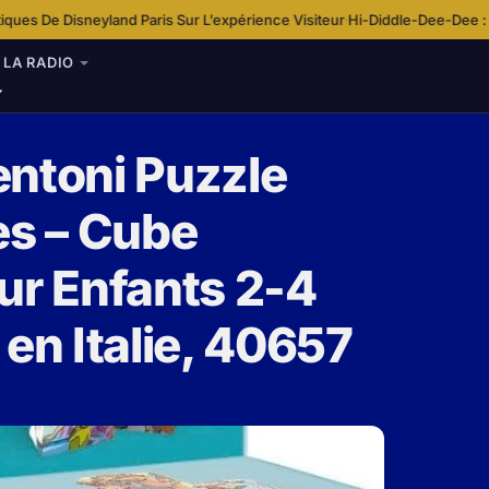
 Paris Sur L’expérience Visiteur
Hi-Diddle-Dee-Dee : Une chanson au c
·
LA RADIO
entoni Puzzle
es – Cube
ur Enfants 2-4
en Italie, 40657