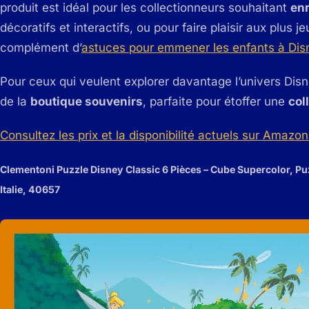
produit est idéal pour les collectionneurs souhaitant
enr
décoratifs et interactifs, ou pour faire plaisir aux plus
complément d’
astuces pour emmener les enfants à Dis
Pour ceux qui veulent explorer davantage l’univers Disn
de la
boutique souvenirs
, parfaite pour étoffer une
col
Consultez les prix et la disponibilité actuels sur Amazon 
Clementoni Puzzle Disney Classic 6 Pièces – Cube Supercolor, Pu
Italie, 40657