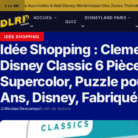
Invités À Walt Disney World
Impact Des Zones Thématiques De Disneyland
À LA UNE
·
ACCUEIL
DISNEYLAND PARIS
QUIZ
IDÉE SHOPPING
Idée Shopping : Clem
Disney Classic 6 Pièc
Supercolor, Puzzle po
Ans, Disney, Fabriqué 
Nicolas Descamps
8 min de lecture