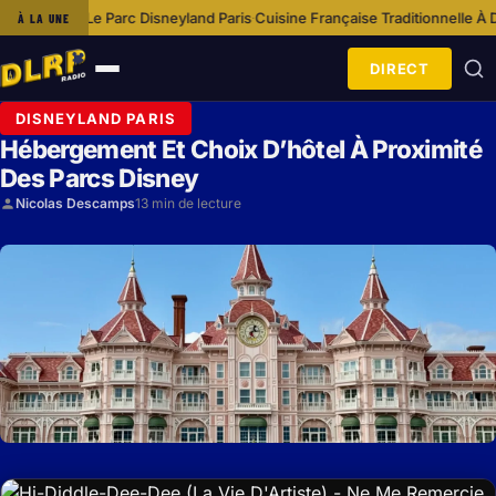
sneyland Paris
Cuisine Française Traditionnelle À Disneyland Paris
Option
À LA UNE
·
·
DIRECT
Ouvrir
le
DISNEYLAND PARIS
menu
Hébergement Et Choix D’hôtel À Proximité
Des Parcs Disney
Nicolas Descamps
13 min de lecture