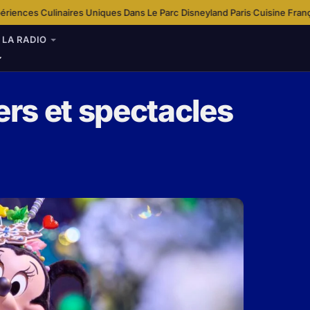
iques Dans Le Parc Disneyland Paris
Cuisine Française Traditionnelle À D
·
LA RADIO
rs et spectacles