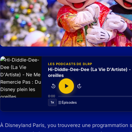
LES PODCASTS DE DLRP
Hi-Diddle-Dee-Dee (La Vie D'Artiste) -
oreilles
15
15
0:00
1x
Épisodes
À Disneyland Paris, you trouverez une programmation s