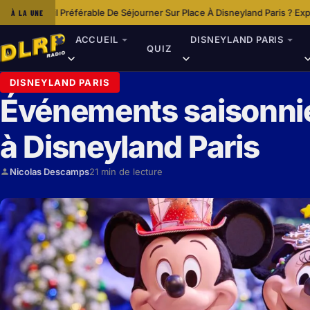
ble De Séjourner Sur Place À Disneyland Paris ?
Expériences Culinaires Un
À LA UNE
·
ACCUEIL
DISNEYLAND PARIS
QUIZ
DISNEYLAND PARIS
Événements saisonnie
à Disneyland Paris
Nicolas Descamps
21 min de lecture