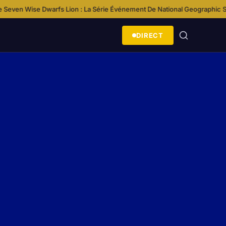
arfs
Lion : La Série Événement De National Geographic Suit Le Destin D’u
·
DIRECT