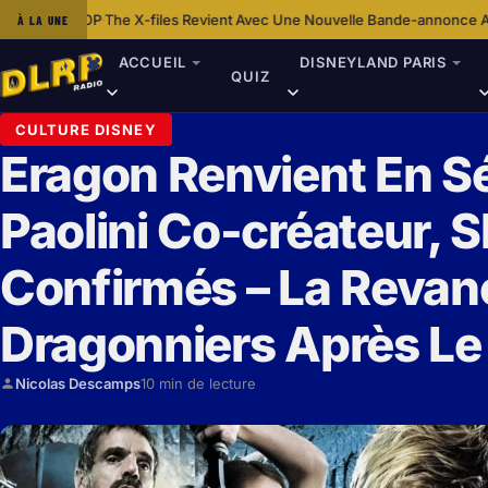
he X-files Revient Avec Une Nouvelle Bande-annonce Aux Accents Horri
À LA UNE
ACCUEIL
DISNEYLAND PARIS
QUIZ
CULTURE DISNEY
Eragon Renvient En Sé
Paolini Co-créateur,
Confirmés – La Revan
Dragonniers Après Le 
Nicolas Descamps
10 min de lecture