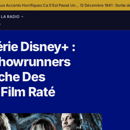
fiques
Ca S’Est Passé Un… 12 Décembre 1941 : Sortie de Seven Wise Dw
·
LA RADIO
rie Disney+ :
 Showrunners
che Des
Film Raté