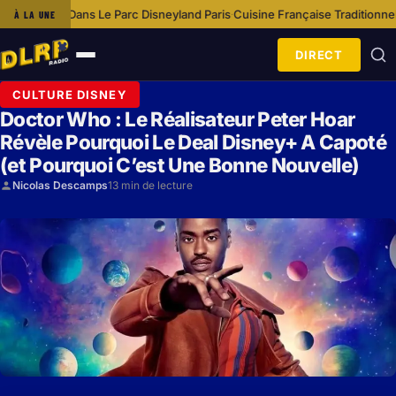
Le Parc Disneyland Paris
Cuisine Française Traditionnelle À Disneyland P
À LA UNE
·
DIRECT
Ouvrir
le
CULTURE DISNEY
menu
Doctor Who : Le Réalisateur Peter Hoar
Révèle Pourquoi Le Deal Disney+ A Capoté
(et Pourquoi C’est Une Bonne Nouvelle)
Nicolas Descamps
13 min de lecture