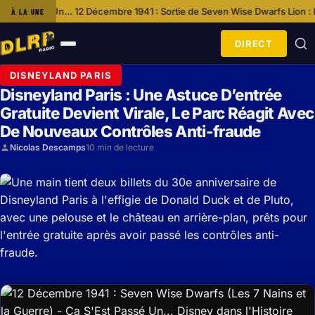
2 Décembre 1941 : Sortie de Seven Wise Dwarfs
Lion : La Série Événemen
À LA UNE
·
DIRECT
Ouvrir
le
DISNEYLAND PARIS
menu
Disneyland Paris : Une Astuce D’entrée
Gratuite Devient Virale, Le Parc Réagit Avec
De Nouveaux Contrôles Anti-fraude
Nicolas Descamps
10 min de lecture