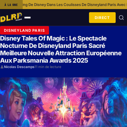
 Disney
Dans Les Coulisses De Disneyland Paris Avec L’équipe Cosmétol
À LA UNE
·
DIRECT
Ouvrir
le
DISNEYLAND PARIS
menu
Disney Tales Of Magic : Le Spectacle
Nocturne De Disneyland Paris Sacré
Meilleure Nouvelle Attraction Européenne
Aux Parksmania Awards 2025
Nicolas Descamps
11 min de lecture