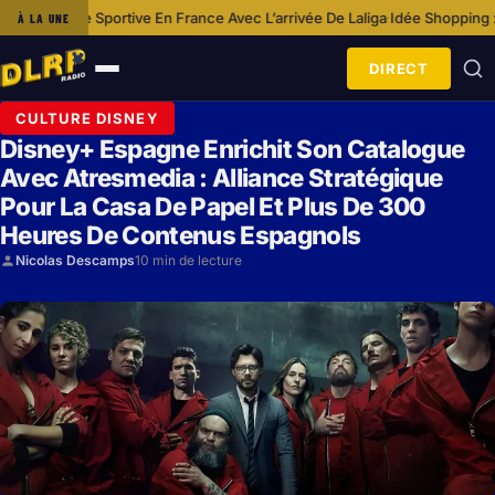
rtive En France Avec L’arrivée De Laliga
Idée Shopping : Porte-monnaie F
À LA UNE
·
DIRECT
Ouvrir
le
CULTURE DISNEY
menu
Disney+ Espagne Enrichit Son Catalogue
Avec Atresmedia : Alliance Stratégique
Pour La Casa De Papel Et Plus De 300
Heures De Contenus Espagnols
Nicolas Descamps
10 min de lecture