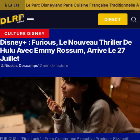
neyland Paris
Cuisine Française Traditionnelle À Disneyland Paris
Options
À LA UNE
·
·
DIRECT
Ouvrir
le
CULTURE DISNEY
menu
Disney+ : Furious, Le Nouveau Thriller De
Hulu Avec Emmy Rossum, Arrive Le 27
Juillet
Nicolas Descamps
12 min de lecture
FURIOUS – “First Look” – From Creator and Executive Producer Elizabeth