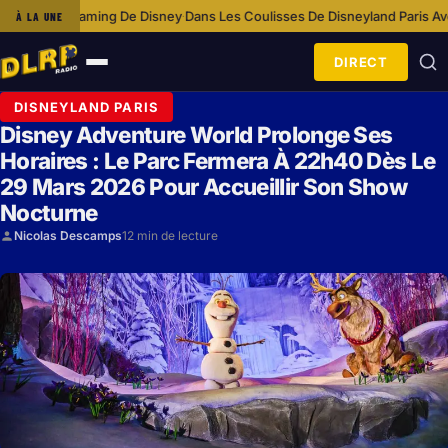
g De Disney
Dans Les Coulisses De Disneyland Paris Avec L’équipe Cosm
À LA UNE
·
DIRECT
Ouvrir
le
DISNEYLAND PARIS
menu
Disney Adventure World Prolonge Ses
Horaires : Le Parc Fermera À 22h40 Dès Le
29 Mars 2026 Pour Accueillir Son Show
Nocturne
Nicolas Descamps
12 min de lecture