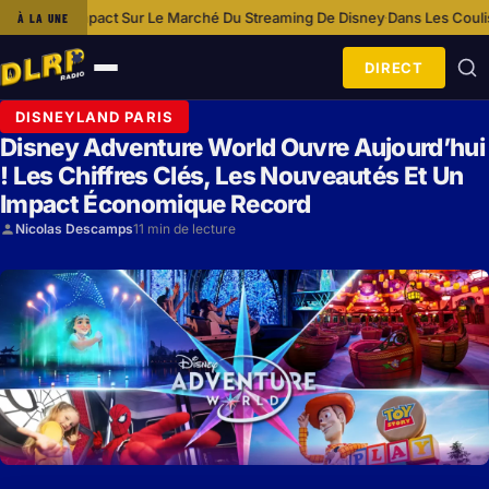
ct Sur Le Marché Du Streaming De Disney
Dans Les Coulisses De Disney
À LA UNE
·
DIRECT
Ouvrir
le
DISNEYLAND PARIS
menu
Disney Adventure World Ouvre Aujourd’hui
! Les Chiffres Clés, Les Nouveautés Et Un
Impact Économique Record
Nicolas Descamps
11 min de lecture