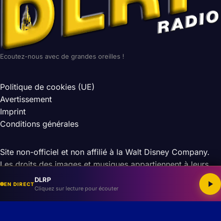
Ecoutez-nous avec de grandes oreilles !
Politique de cookies (UE)
Avertissement
Imprint
Conditions générales
Site non-officiel et non affilié à la Walt Disney Company.
Les droits des images et musiques appartiennent à leurs
auteurs respectifs.
DLRP
EN DIRECT
© 2026 DLRP — Tous droits réservés
Cliquez sur lecture pour écouter