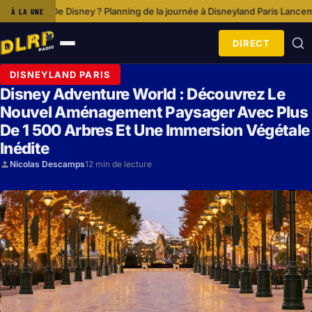
sney ?
Planning de la journée à Disneyland Paris
Lancement De Disney+ Et
À LA UNE
·
·
DIRECT
Ouvrir
le
DISNEYLAND PARIS
menu
Disney Adventure World : Découvrez Le
Nouvel Aménagement Paysager Avec Plus
De 1 500 Arbres Et Une Immersion Végétale
Inédite
Nicolas Descamps
12 min de lecture