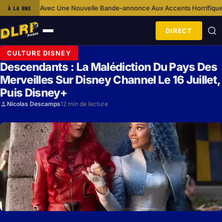
 Nouvelle Bande-annonce Aux Accents Horrifiques
Ca S’Est Passé Un… 1
À LA UNE
·
DIRECT
Ouvrir
le
CULTURE DISNEY
menu
Descendants : La Malédiction Du Pays Des
Merveilles Sur Disney Channel Le 16 Juillet,
Puis Disney+
Nicolas Descamps
12 min de lecture