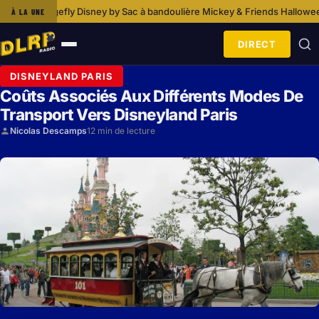
y by Sac à bandoulière Mickey & Friends Halloween
Qui A Hérité De Disne
À LA UNE
·
DIRECT
Ouvrir
le
DISNEYLAND PARIS
menu
Coûts Associés Aux Différents Modes De
Transport Vers Disneyland Paris
Nicolas Descamps
12 min de lecture