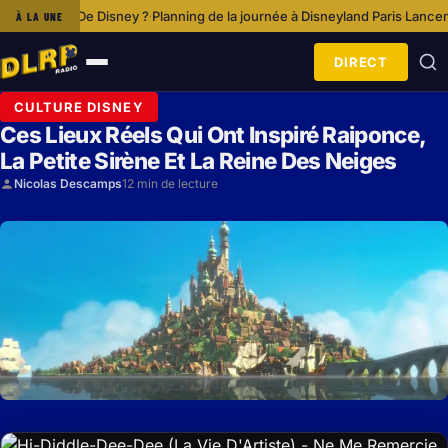
isney ?
Planning de la journée à Disneyland Paris
Lancement De Disney+ E
À LA UNE
·
·
DIRECT
Ouvrir
le
CULTURE DISNEY
menu
Ces Lieux Réels Qui Ont Inspiré Raiponce,
La Petite Sirène Et La Reine Des Neiges
Nicolas Descamps
12 min de lecture