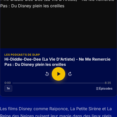
LES PODCASTS DE DLRP
Hi-Diddle-Dee-Dee (La Vie D'Artiste) - Ne Me Remercie
Pas : Du Disney plein les oreilles
15
15
0:00
8:35
1x
Épisodes
Les films Disney comme Raiponce, La Petite Sirène et La
Reine des Neiges puisent leur magie dans des lieux réels