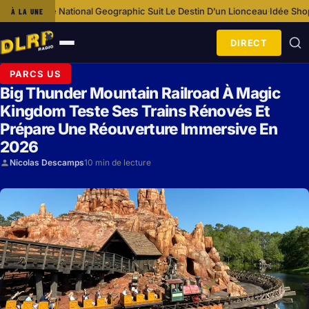
tional Geographic Suit Le Destin D’un Lionceau
Idée Shopping : Loungefl
À LA UNE
·
DIRECT
Ouvrir
le
PARCS US
menu
Big Thunder Mountain Railroad À Magic
Kingdom Teste Ses Trains Rénovés Et
Prépare Une Réouverture Immersive En
2026
Nicolas Descamps
10 min de lecture