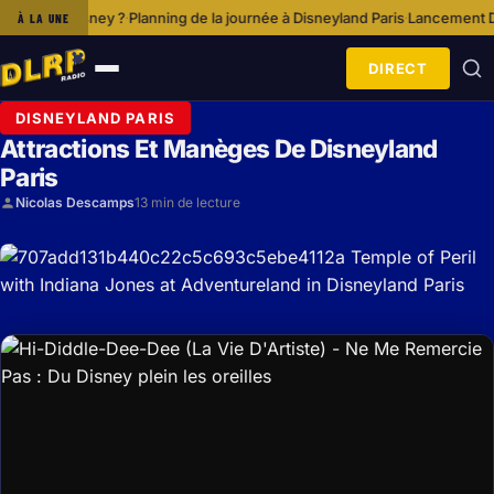
ing de la journée à Disneyland Paris
Lancement De Disney+ Et Impact Sur
À LA UNE
·
DIRECT
Ouvrir
le
DISNEYLAND PARIS
menu
Attractions Et Manèges De Disneyland
Paris
Nicolas Descamps
13 min de lecture