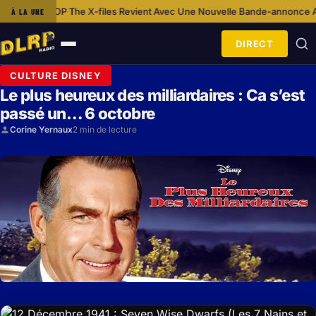
ime AOP
The X-files Revient Avec Une Nouvelle Bande-annonce Aux Acce
À LA UNE
·
DIRECT
Ouvrir
le
CULTURE DISNEY
menu
Le plus heureux des milliardaires : Ca s’est
passé un… 6 octobre
Corine Yernaux
2 min de lecture