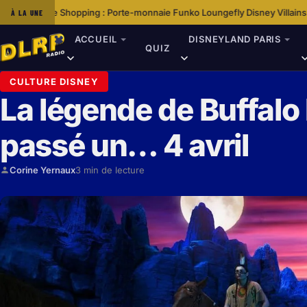
opping : Porte-monnaie Funko Loungefly Disney Villains Iridescent
Quel E
À LA UNE
·
ACCUEIL
DISNEYLAND PARIS
QUIZ
CULTURE DISNEY
La légende de Buffalo B
passé un… 4 avril
Corine Yernaux
3 min de lecture