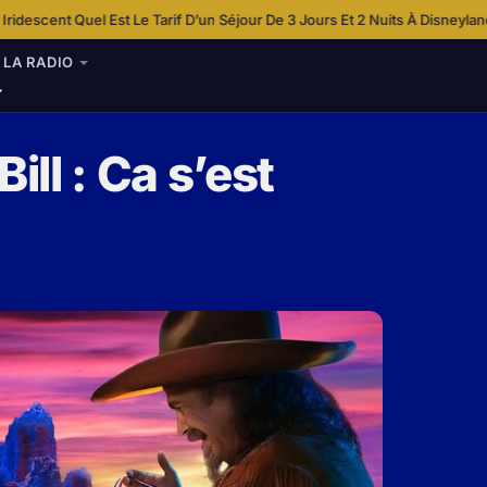
st Le Tarif D’un Séjour De 3 Jours Et 2 Nuits À Disneyland Paris ?
Est-il P
·
LA RADIO
ill : Ca s’est