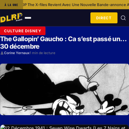
time AOP
The X-files Revient Avec Une Nouvelle Bande-annonce Aux Acce
À LA UNE
·
DIRECT
Ouvrir
le
CULTURE DISNEY
menu
The Gallopin’ Gaucho : Ca s’est passé un…
30 décembre
Corine Yernaux
1 min de lecture