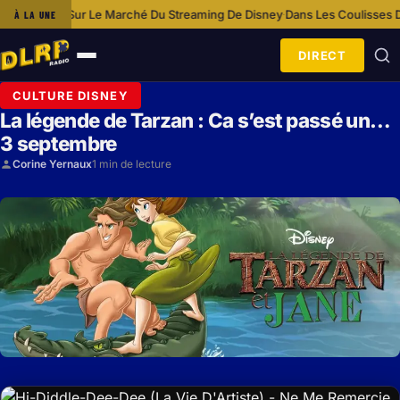
ct Sur Le Marché Du Streaming De Disney
Dans Les Coulisses De Disney
À LA UNE
·
DIRECT
Ouvrir
le
CULTURE DISNEY
menu
La légende de Tarzan : Ca s’est passé un…
3 septembre
Corine Yernaux
1 min de lecture